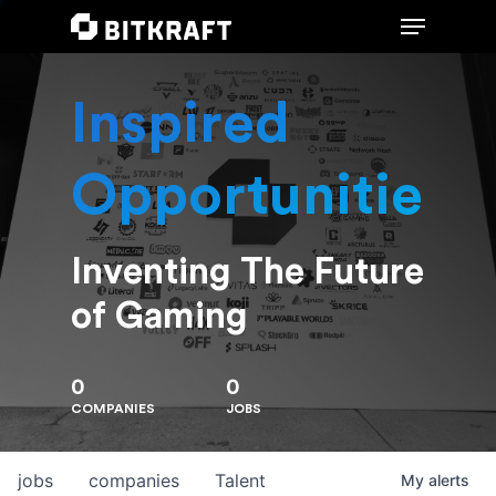
Inspired
Hit enter to search or ESC to close
Opportunities
Inventing The Future
of Gaming
0
0
COMPANIES
JOBS
jobs
companies
Talent
My
alerts