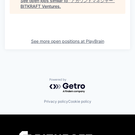
See open jobs similar to "
アカウントマネジャー
"
BITKRAFT Ventures
.
See more open positions at
PlayBrain
Powered by Getro.com
Privacy policy
Cookie policy