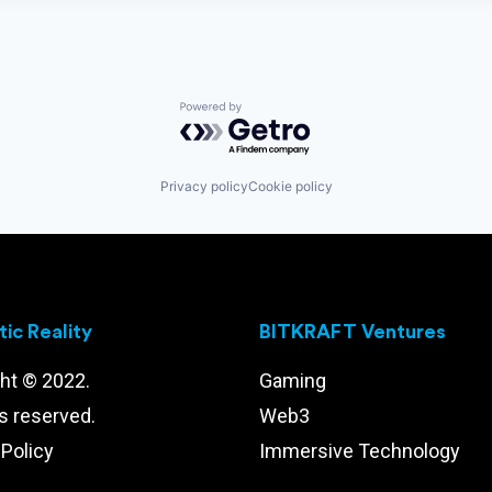
Powered by Getro.com
Privacy policy
Cookie policy
ic Reality
BITKRAFT Ventures
ht © 2022.
Gaming
ts reserved.
Web3
 Policy
Immersive Technology