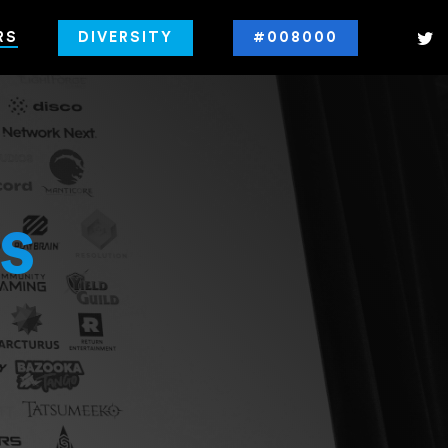
RS
DIVERSITY
#008000
s