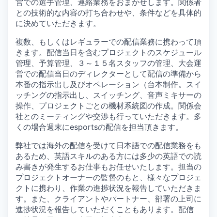
営での選手管理、連絡業務をおまかせします。関係者
との技術的な内容の打ち合わせや、条件などを具体的
に決めていただきます。
複数、もしくはレギュラーでの配信業務に携わって頂
きます。配信当日を含むプロジェクトのスケジュール
管理、予算管理、３～１５名スタッフの管理、大会運
営での配信当日のディレクターとして配信の準備から
本番の指示出し及びオペレーション（台本制作。スイ
ッチングの指示出し、スイッチング、音声ミキサーの
操作、プロジェクトごとの機材系統図の作成。関係会
社とのミーティングや交渉も行っていただきます。多
くの場合週末にesportsの配信を担当頂きます。
弊社では海外の配信を受けて日本語での配信業務をも
あるため、英語スキルのある方には多少の英語での読
み書きが発生するお仕事もお任せいたします。担当の
プロジェクトオーナーの監督のもと、様々なプロジェ
クトに携わり、作業の進捗状況を報告していただきま
す。また、クライアントやパートナー、部署の上司に
進捗状況を報告していただくこともあります。配信