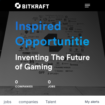
Inspired
Hit enter to search or ESC to close
Opportunities
Inventing The Future
of Gaming
0
0
COMPANIES
JOBS
jobs
companies
Talent
My
alerts