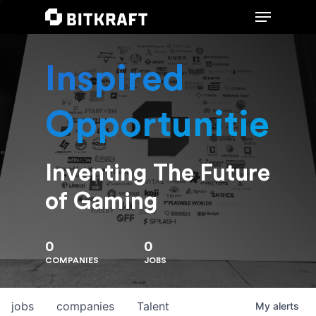
Inspired
Hit enter to search or ESC to close
Opportunities
Inventing The Future
of Gaming
0
0
COMPANIES
JOBS
jobs
companies
Talent
My
alerts