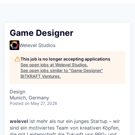
Game Designer
Welevel Studios
This job is no longer accepting applications
See open jobs at
Welevel Studios
.
See open jobs similar to "
Game Designer
"
BITKRAFT Ventures
.
Design
Munich, Germany
Posted
on May 27, 2026
welevel
ist mehr als nur ein junges Startup – wir
sind ein motiviertes Team von kreativen Köpfen,
die mit Leidenschaft die Zukunft von RPG- und