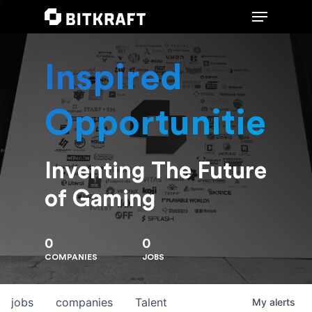
Inspired
Hit enter to search or ESC to close
Opportunities
Inventing The Future
of Gaming
0
0
COMPANIES
JOBS
jobs
companies
Talent
My
alerts